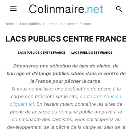
Home
Lacs publics
Lacs publics centre France
LACS PUBLICS CENTRE FRANCE
LACS PUBLICS CENTRE FRANCE
LACS PUBLICS EST FRANCE
LACS PUBLICS ÎLE DE FRANCE
LACS PUBLICS NORD FRANCE
Découvrez une sélection de lacs de plaine, de
LACS PUBLICS OUEST FRANCE
LACS PUBLICS SUD FRANCE
barrage et d’étangs publics situés dans le centre de
la France pour pêcher la carpe.
Si vous connaissez une destination de pêche à la
carpe non présente sur le site,
contactez nous en
cliquant ici
. En faisant mieux connaître les sites de
pêche de la carpe du domaine public ou privé à la
communauté des carpistes, vous participerez au
développement de la pêche de la carpe au sein de la