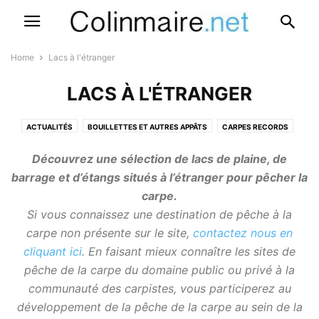
Home
Lacs à l'étranger
LACS À L'ÉTRANGER
ACTUALITÉS
BOUILLETTES ET AUTRES APPÂTS
CARPES RECORDS
ETANGS PRIVÉS
LACS À L'ÉTRANGER
LACS PUBLICS
Découvrez une sélection de lacs de plaine, de
MATÉRIEL & DIVERS
PORTRAITS DE CARPISTES
VIDÉOS CARPES
barrage et d’étangs situés à l’étranger pour pêcher la
carpe.
Si vous connaissez une destination de pêche à la
carpe non présente sur le site,
contactez nous en
cliquant ici
. En faisant mieux connaître les sites de
pêche de la carpe du domaine public ou privé à la
communauté des carpistes, vous participerez au
développement de la pêche de la carpe au sein de la