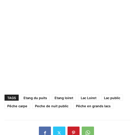
TAGS
Etang du puits
Etang loiret
Lac Loiret
Lac public
Pêche carpe
Peche de nuit public
Pêche en grands lacs