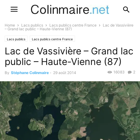
Home
Lacs publics
Lacs publics centre France
Lac de Vassivière
– Grand lac public – Haute-Vienne (87)
Lacs publics
Lacs publics centre France
Lac de Vassivière – Grand lac
public – Haute-Vienne (87)
16083
2
By
Stéphane Colinmaire
-
29 août 2014