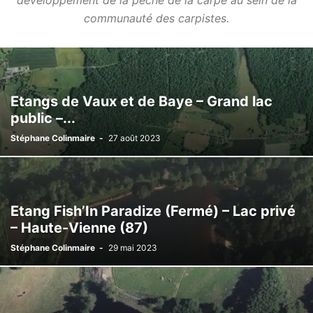
développement de la pêche de la carpe au sein de la
communauté des carpistes.
Etangs de Vaux et de Baye – Grand lac
public –...
Stéphane Colinmaire
-
27 août 2023
Etang Fish’In Paradize (Fermé) – Lac privé
– Haute-Vienne (87)
Stéphane Colinmaire
-
29 mai 2023