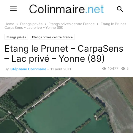
Home
Etangs privés
Etangs privés centre France
Etang le Prunet –
CarpaSens – Lac privé – Yonne (89)
Etangs privés
Etangs privés centre France
Etang le Prunet – CarpaSens
– Lac privé – Yonne (89)
10477
5
By
Stéphane Colinmaire
-
11 août 2011