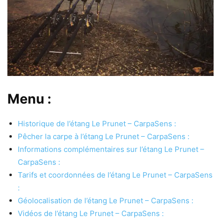
Menu :
Historique de l’étang Le Prunet – CarpaSens :
Pêcher la carpe à l’étang Le Prunet – CarpaSens :
Informations complémentaires sur l’étang Le Prunet –
CarpaSens :
Tarifs et coordonnées de l’étang Le Prunet – CarpaSens
:
Géolocalisation de l’étang Le Prunet – CarpaSens :
Vidéos de l’étang Le Prunet – CarpaSens :