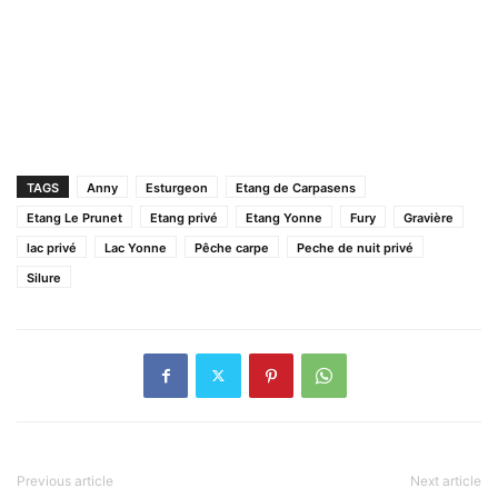
TAGS
Anny
Esturgeon
Etang de Carpasens
Etang Le Prunet
Etang privé
Etang Yonne
Fury
Gravière
lac privé
Lac Yonne
Pêche carpe
Peche de nuit privé
Silure
Previous article
Next article