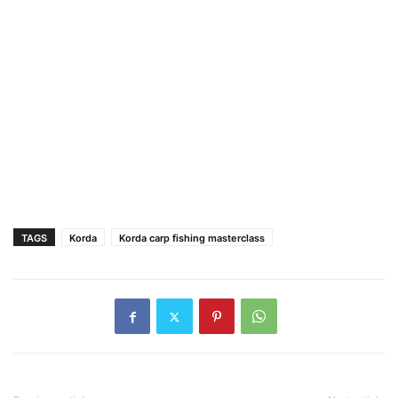
TAGS
Korda
Korda carp fishing masterclass