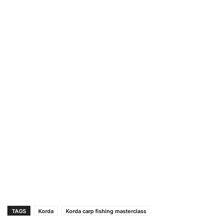
TAGS
Korda
Korda carp fishing masterclass