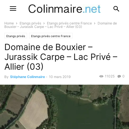
Home
Etangs privés
Etangs privés centre France
Domaine de
Bouxier – Jurassik Carpe – Lac Privé – Allier (03)
Etangs privés
Etangs privés centre France
Domaine de Bouxier –
Jurassik Carpe – Lac Privé –
Allier (03)
11025
0
By
Stéphane Colinmaire
-
10 mars 2019