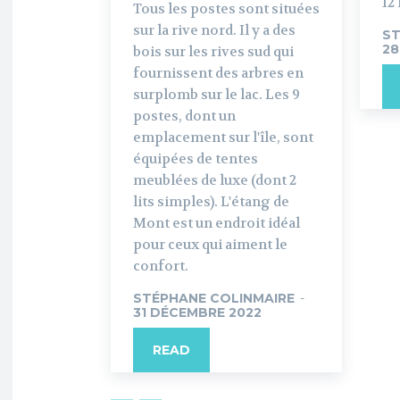
12 
Tous les postes sont situées
sur la rive nord. Il y a des
ST
28
bois sur les rives sud qui
fournissent des arbres en
surplomb sur le lac. Les 9
postes, dont un
emplacement sur l'île, sont
équipées de tentes
meublées de luxe (dont 2
lits simples). L'étang de
Mont est un endroit idéal
pour ceux qui aiment le
confort.
STÉPHANE COLINMAIRE
-
31 DÉCEMBRE 2022
READ