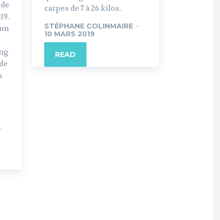
 de
carpes de 7 à 26 kilos.
19.
STÉPHANE COLINMAIRE
-
 un
10 MARS 2019
ang
READ
 de
s
-