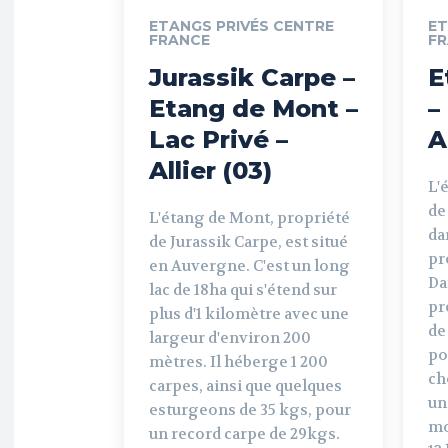
ETANGS PRIVÉS CENTRE
ET
FRANCE
F
Jurassik Carpe –
E
Etang de Mont –
–
Lac Privé –
A
Allier (03)
L'
de
L'étang de Mont, propriété
dan
de Jurassik Carpe, est situé
pr
en Auvergne. C'est un long
Da
lac de 18ha qui s'étend sur
pr
plus d'1 kilomètre avec une
de
largeur d'environ 200
po
mètres. Il héberge 1 200
ch
carpes, ainsi que quelques
un
esturgeons de 35 kgs, pour
mo
un record carpe de 29kgs.