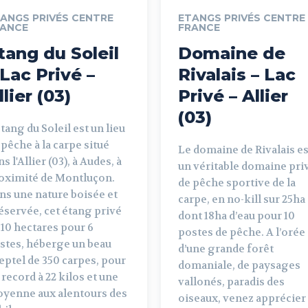
ANGS PRIVÉS CENTRE
ETANGS PRIVÉS CENTRE
RANCE
FRANCE
tang du Soleil
Domaine de
 Lac Privé –
Rivalais – Lac
llier (03)
Privé – Allier
(03)
étang du Soleil est un lieu
 pêche à la carpe situé
Le domaine de Rivalais es
s l'Allier (03), à Audes, à
un véritable domaine pri
oximité de Montluçon.
de pêche sportive de la
ns une nature boisée et
carpe, en no-kill sur 25ha
éservée, cet étang privé
dont 18ha d’eau pour 10
 10 hectares pour 6
postes de pêche. A l’orée
stes, héberge un beau
d’une grande forêt
eptel de 350 carpes, pour
domaniale, de paysages
 record à 22 kilos et une
vallonés, paradis des
yenne aux alentours des
oiseaux, venez apprécier 