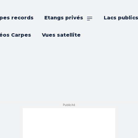
pes records
Etangs privés
Lacs public
éos Carpes
Vues satellite
Publicité