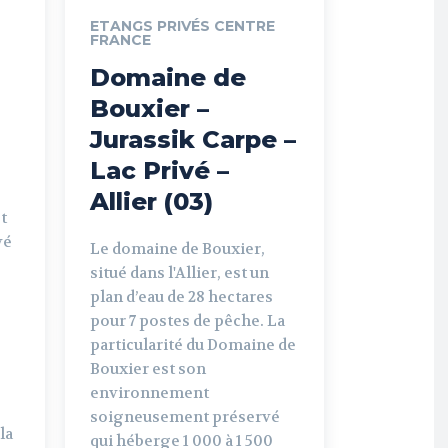
ETANGS PRIVÉS CENTRE
FRANCE
Domaine de
Bouxier –
Jurassik Carpe –
Lac Privé –
Allier (03)
t
vé
Le domaine de Bouxier,
situé dans l'Allier, est un
plan d’eau de 28 hectares
pour 7 postes de pêche. La
particularité du Domaine de
Bouxier est son
environnement
soigneusement préservé
la
qui héberge 1 000 à 1 500