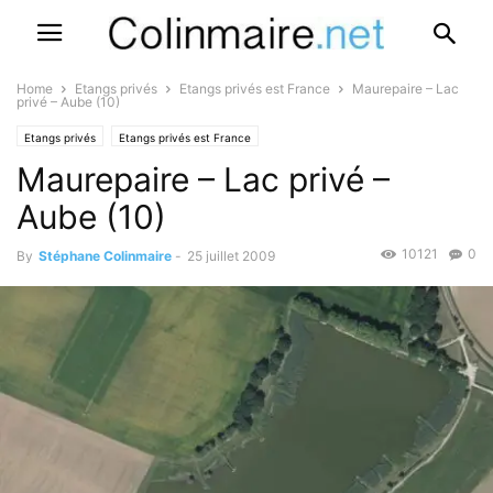
Home
Etangs privés
Etangs privés est France
Maurepaire – Lac
privé – Aube (10)
Etangs privés
Etangs privés est France
Maurepaire – Lac privé –
Aube (10)
10121
0
By
Stéphane Colinmaire
-
25 juillet 2009