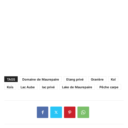
TAGS
Domaine de Maurepaire
Etang privé
Gravière
Koï
Koïs
Lac Aube
lac privé
Lake de Maurepaire
Pêche carpe