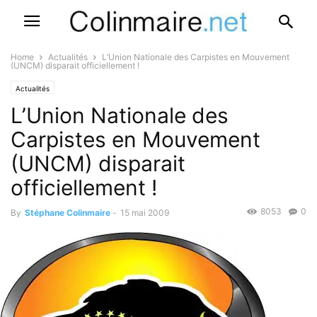
Home
Actualités
L’Union Nationale des Carpistes en Mouvement
(UNCM) disparait officiellement !
Actualités
L’Union Nationale des
Carpistes en Mouvement
(UNCM) disparait
officiellement !
8053
0
By
Stéphane Colinmaire
-
15 mai 2009