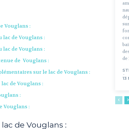
ama
nau
dép
sur
de Vouglans :
fo
u lac de Vouglans :
con
ba
 lac de Vouglans :
des
de 
etenue de Vouglans :
ST
émentaires sur le lac de Vouglans :
-
13
 lac de Vouglans :
ouglans :
de Vouglans :
 lac de Vouglans :