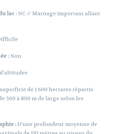
u lac :
NC // Marnage important allant
fficile
ée :
Non
d’altitudes
 superficie de 1 600 hectares répartis
de 300 à 800 m de large selon les
phie :
D’une profondeur moyenne de
aximale de 110 mètres au niveau du