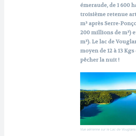
émeraude, de 1 600 ha 
troisième retenue art
m³ après Serre-Ponço
200 millions de m³) e
m³). Le lac de Vougl
moyen de 12 à 13 Kgs
pêcher la nuit !
Vue aérienne sur le Lac de Vouglans