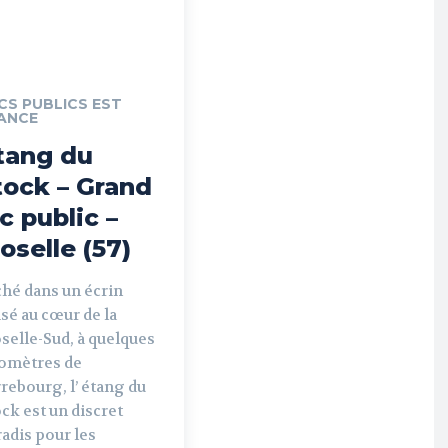
CS PUBLICS EST
ANCE
tang du
tock – Grand
ac public –
oselle (57)
ché dans un écrin
sé au cœur de la
selle-Sud, à quelques
lomètres de
rebourg, l’ étang du
ck est un discret
adis pour les