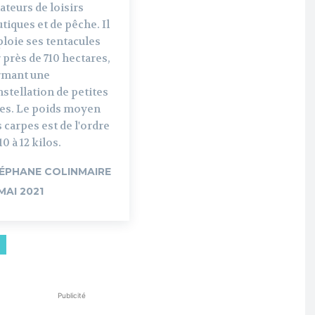
teurs de loisirs
tiques et de pêche. Il
loie ses tentacules
 près de 710 hectares,
rmant une
stellation de petites
ies. Le poids moyen
 carpes est de l'ordre
10 à 12 kilos.
ÉPHANE COLINMAIRE
 MAI 2021
Publicité