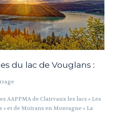
ues du lac de Vouglans :
arrage
les AAPPMA de Clairvaux les lacs « Les
s » et de Moirans en Montagne « La