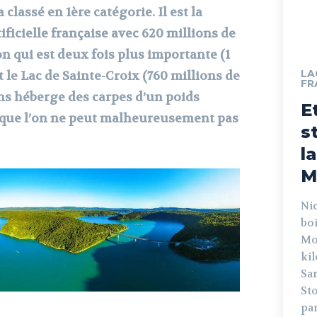
classé en 1ère catégorie. Il est la
ificielle française avec 620 millions de
n qui est deux fois plus importante (1
LA
t le Lac de Sainte-Croix (760 millions de
FR
ans héberge des carpes d’un poids
E
 que l’on ne peut malheureusement pas
s
l
M
Ni
boi
Mo
ki
Sar
Sto
par