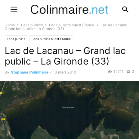
Home
Lacs publics
Lacs publics ouest France
Lac de Lacanau –
Grand lac public – La Gironde (33)
Lacs publics
Lacs publics ouest France
Lac de Lacanau – Grand lac
public – La Gironde (33)
12711
3
By
Stéphane Colinmaire
-
13 mars 2010