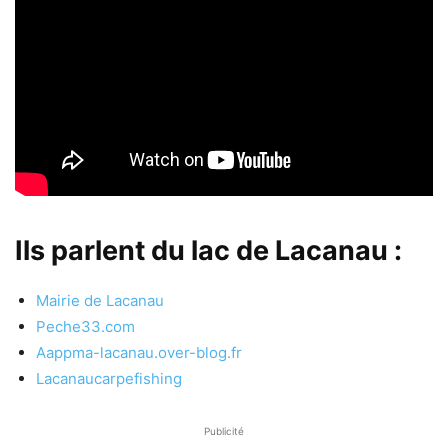
Ils parlent du lac de Lacanau :
Mairie de Lacanau
Peche33.com
Aappma-lacanau.over-blog.fr
Lacanaucarpefishing
Publicité