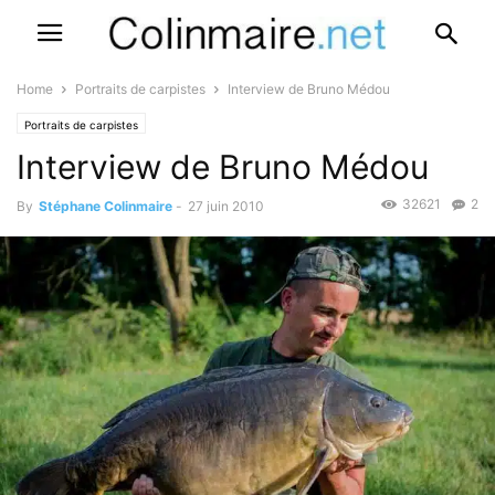
Home
Portraits de carpistes
Interview de Bruno Médou
Portraits de carpistes
Interview de Bruno Médou
32621
2
By
Stéphane Colinmaire
-
27 juin 2010