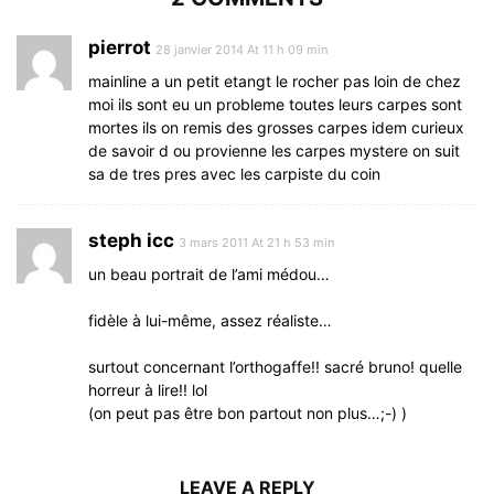
pierrot
28 janvier 2014 At 11 h 09 min
mainline a un petit etangt le rocher pas loin de chez
moi ils sont eu un probleme toutes leurs carpes sont
mortes ils on remis des grosses carpes idem curieux
de savoir d ou provienne les carpes mystere on suit
sa de tres pres avec les carpiste du coin
steph icc
3 mars 2011 At 21 h 53 min
un beau portrait de l’ami médou…
fidèle à lui-même, assez réaliste…
surtout concernant l’orthogaffe!! sacré bruno! quelle
horreur à lire!! lol
(on peut pas être bon partout non plus…;-) )
LEAVE A REPLY