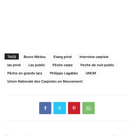
TAGS
Bruno Médou
Etang privé
Interview carpiste
lac privé
Lac public
Pêche carpe
Peche de nuit public
Pêche en grands lacs
Philippe Lagabbe
UNCM
Union Nationale des Carpistes en Mouvement