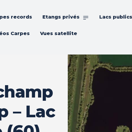
pes records
Etangs privés
Lacs public
éos Carpes
Vues satellite
 champ
 – Lac
e (60)