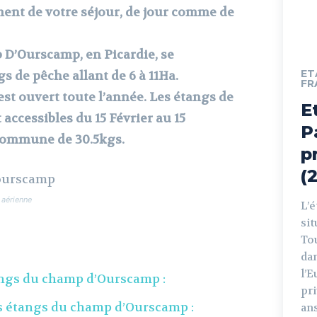
ment de votre séjour, de jour comme de
D’Ourscamp, en Picardie, se
ET
 de pêche allant de 6 à 11Ha.
FR
est ouvert toute l’année. Les étangs de
E
t accessibles du 15 Février au 15
P
commune de 30.5kgs.
p
(
 aérienne
L’
si
To
da
l’E
angs du champ d’Ourscamp :
pri
es étangs du champ d’Ourscamp :
an