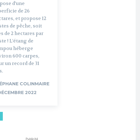
spose d'une
erficie de 26
tares, et propose 12
tes de pêche, soit
s de 2 hectares par
te ! L’étang de
mpou héberge
viron 600 carpes,
r un record de 31
s.
ÉPHANE COLINMAIRE
DÉCEMBRE 2022
Publicité