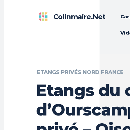
Colinmaire.net
Car
Vid
ETANGS PRIVÉS NORD FRANCE
Etangs du
d’Ourscamp
privé – Ois