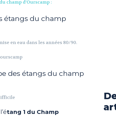
 du champ d’Ourscamp :
es étangs du champ
mise en eau dans les années 80/90.
rpe des étangs du champ
De
fficile
ar
l’é
tang 1 du Champ