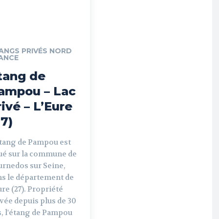
ANGS PRIVÉS NORD
ANCE
tang de
ampou – Lac
rivé – L’Eure
27)
étang de Pampou est
tué sur la commune de
urnedos sur Seine,
ns le département de
ure (27). Propriété
vée depuis plus de 30
s, l'étang de Pampou