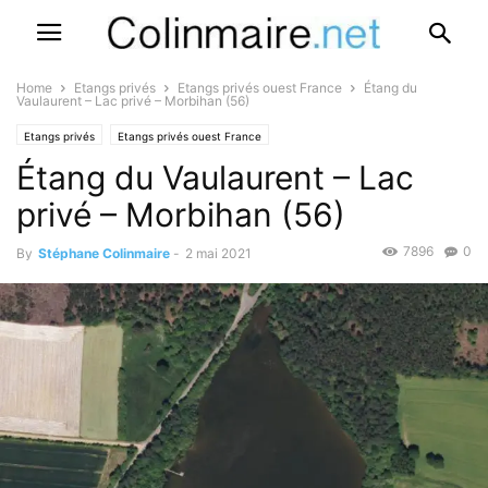
Home
Etangs privés
Etangs privés ouest France
Étang du
Vaulaurent – Lac privé – Morbihan (56)
Etangs privés
Etangs privés ouest France
Étang du Vaulaurent – Lac
privé – Morbihan (56)
7896
0
By
Stéphane Colinmaire
-
2 mai 2021