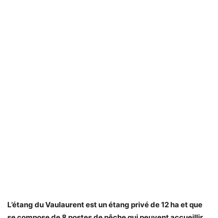
L’étang du Vaulaurent est un étang privé de 12 ha et que
se compose de 8 postes de pêche qui peuvent accueillir