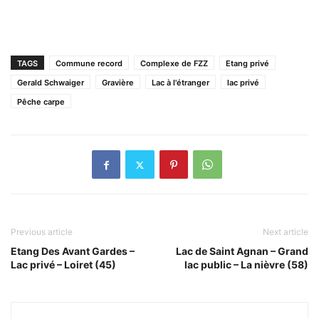
TAGS
Commune record
Complexe de FZZ
Etang privé
Gerald Schwaiger
Gravière
Lac à l'étranger
lac privé
Pêche carpe
Previous article
Next article
Etang Des Avant Gardes –
Lac de Saint Agnan – Grand
Lac privé – Loiret (45)
lac public – La nièvre (58)