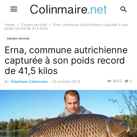
Home
Carpes records
Erna, commune autrichienne capturée à son
poids record de 41,5 kilos
Carpes records
Erna, commune autrichienne
capturée à son poids record
de 41,5 kilos
8632
0
By
Stéphane Colinmaire
-
23 octobre 2014