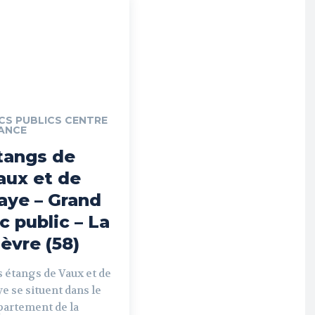
CS PUBLICS CENTRE
ANCE
tangs de
aux et de
aye – Grand
ac public – La
ièvre (58)
 étangs de Vaux et de
e se situent dans le
partement de la