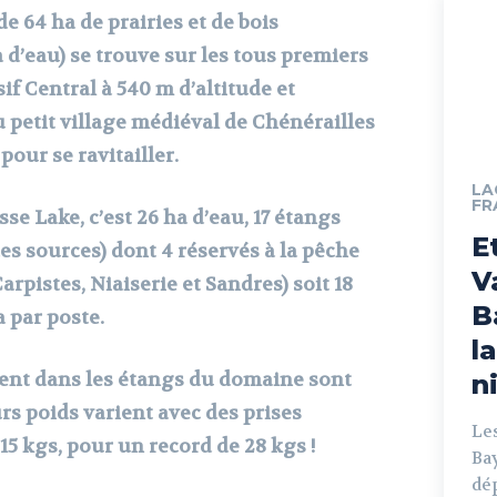
de 64 ha de prairies et de bois
 d’eau) se trouve sur les tous premiers
if Central à 540 m d’altitude et
 petit village médiéval de Chénérailles
pour se ravitailler.
LA
FR
e Lake, c’est 26 ha d’eau, 17 étangs
E
es sources) dont 4 réservés à la pêche
V
arpistes, Niaiserie et Sandres) soit 18
B
 par poste.
l
ent dans les étangs du domaine sont
n
urs poids varient avec des prises
Les
5 kgs, pour un record de 28 kgs !
Bay
dé