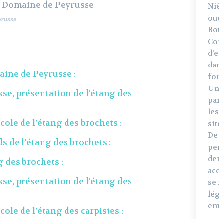
Niè
oue
yrusse
Bo
Co
d’e
da
aine de Peyrusse :
for
Un
e, présentation de l’étang des
pa
les
cole de l’étang des brochets :
sit
De
ds de l’étang des brochets :
per
de
g des brochets :
acc
e, présentation de l’étang des
se 
lég
em
cole de l’étang des carpistes :