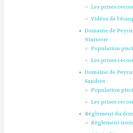
Les prises record
Vidéos de l’étang
Domaine de Peyruss
Niaiserie :
Population piscic
Les prises record
Domaine de Peyruss
Sandres :
Population pisci
Les prises recor
Règlement du doma
Règlement intér