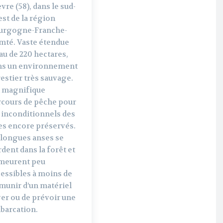
vre (58), dans le sud-
st de la région
urgogne-Franche-
mté. Vaste étendue
au de 220 hectares,
ns un environnement
estier très sauvage.
 magnifique
rcours de pêche pour
 inconditionnels des
es encore préservés.
 longues anses se
dent dans la forêt et
meurent peu
essibles à moins de
munir d’un matériel
er ou de prévoir une
barcation.