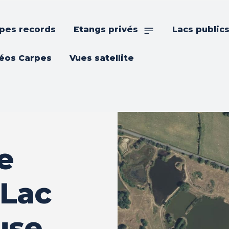
pes records
Etangs privés
Lacs public
éos Carpes
Vues satellite
e
 Lac
use