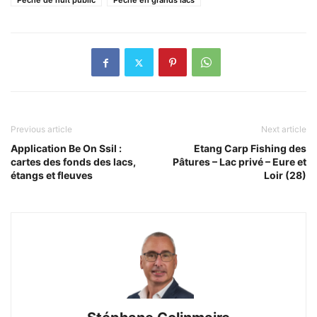
Peche de nuit public
Pêche en grands lacs
Previous article
Next article
Application Be On Ssil :
Etang Carp Fishing des
cartes des fonds des lacs,
Pâtures – Lac privé – Eure et
étangs et fleuves
Loir (28)