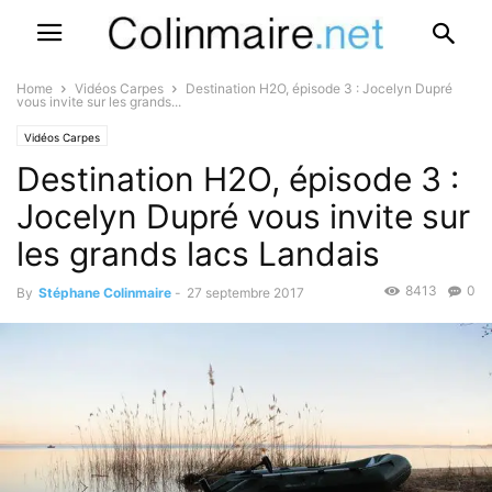
Home
Vidéos Carpes
Destination H2O, épisode 3 : Jocelyn Dupré
vous invite sur les grands...
Vidéos Carpes
Destination H2O, épisode 3 :
Jocelyn Dupré vous invite sur
les grands lacs Landais
8413
0
By
Stéphane Colinmaire
-
27 septembre 2017