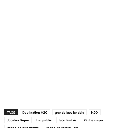
TAGS
Destination H2O
grands lacs landais
H2O
Jocelyn Dupré
Lac public
lacs landais
Pêche carpe