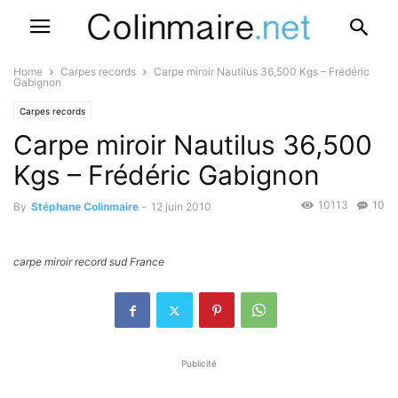
Home
Carpes records
Carpe miroir Nautilus 36,500 Kgs – Frédéric
Gabignon
Carpes records
Carpe miroir Nautilus 36,500
Kgs – Frédéric Gabignon
10113
10
By
Stéphane Colinmaire
-
12 juin 2010
carpe miroir record sud France
Publicité