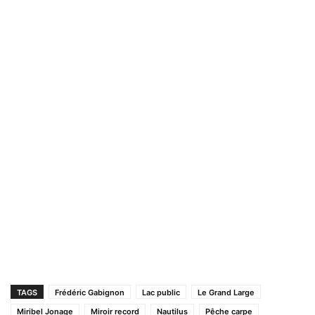
TAGS
Frédéric Gabignon
Lac public
Le Grand Large
Miribel Jonage
Miroir record
Nautilus
Pêche carpe