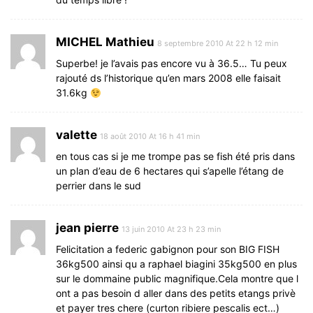
MICHEL Mathieu
8 septembre 2010 At 22 h 12 min
Superbe! je l’avais pas encore vu à 36.5… Tu peux
rajouté ds l’historique qu’en mars 2008 elle faisait
31.6kg
valette
18 août 2010 At 16 h 41 min
en tous cas si je me trompe pas se fish été pris dans
un plan d’eau de 6 hectares qui s’apelle l’étang de
perrier dans le sud
jean pierre
13 juin 2010 At 23 h 23 min
Felicitation a federic gabignon pour son BIG FISH
36kg500 ainsi qu a raphael biagini 35kg500 en plus
sur le dommaine public magnifique.Cela montre que l
ont a pas besoin d aller dans des petits etangs privè
et payer tres chere (curton ribiere pescalis ect…)