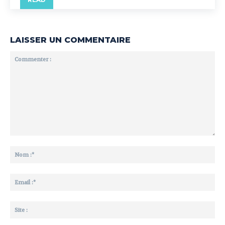
LAISSER UN COMMENTAIRE
Commenter
:
No
:*
Ema
:*
Sit
: