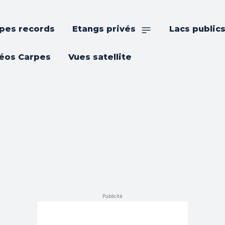
pes records
Etangs privés
Lacs public
éos Carpes
Vues satellite
Publicité